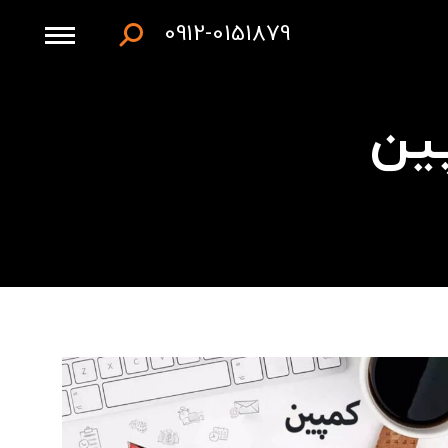
0912-0151879
جستجو:
ین