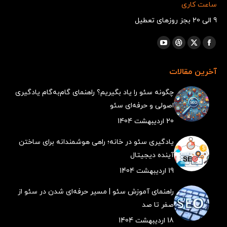
ساعت کاری
9 الی 20 بجز روزهای تعطیل
مارا در اینجا پیدا کنید:
X
فیسبوک
Dribbble
یوتیوب
صفحه
صفحه
صفحه
صفحه
آخرین مقالات
در
در
در
در
پنجره
پنجره
پنجره
پنجره
چگونه سئو را یاد بگیریم؟ راهنمای گام‌به‌گام یادگیری
جدید
جدید
جدید
جدید
اصولی و حرفه‌ای سئو
باز
باز
باز
باز
20 اردیبهشت 1404
می‌شود
می‌شود
می‌شود
می‌شود
یادگیری سئو در خانه؛ راهی هوشمندانه برای ساختن
آینده دیجیتال
19 اردیبهشت 1404
راهنمای آموزش سئو | مسیر حرفه‌ای شدن در سئو از
صفر تا صد
18 اردیبهشت 1404